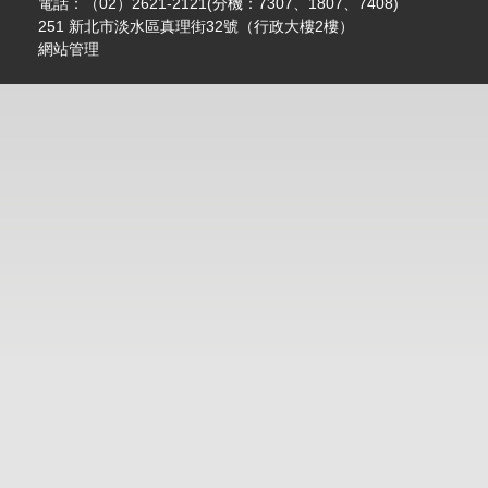
電話：（02）2621-2121(分機：7307、1807、7408)
251 新北市淡水區真理街32號（行政大樓2樓）
網站管理